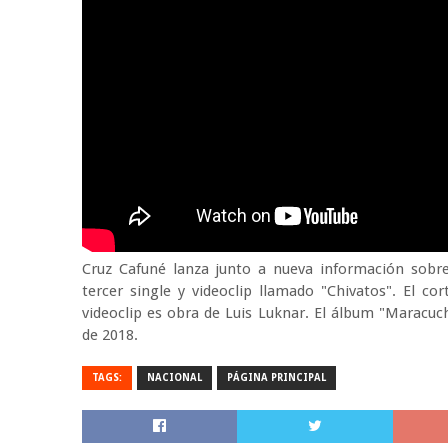
Cruz Cafuné lanza junto a nueva información sobr
tercer single y videoclip llamado "Chivatos". El c
videoclip es obra de Luis Luknar. El álbum "Maracu
de 2018.
TAGS:
NACIONAL
PÁGINA PRINCIPAL