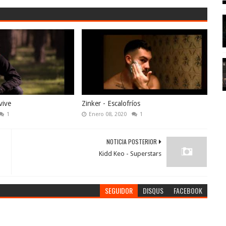
vive
Zinker - Escalofríos
1
Enero 08, 2020
1
NOTICIA POSTERIOR
Kidd Keo - Superstars
SEGUIDOR
DISQUS
FACEBOOK