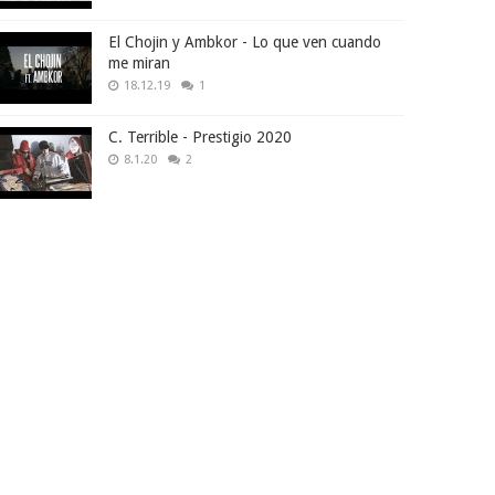
El Chojin y Ambkor - Lo que ven cuando
me miran
18.12.19
1
C. Terrible - Prestigio 2020
8.1.20
2