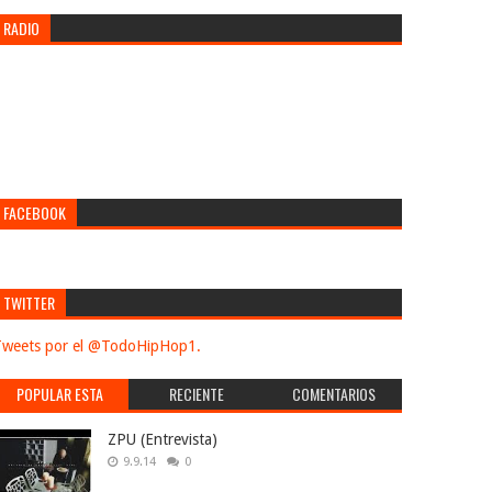
RADIO
FACEBOOK
TWITTER
weets por el @TodoHipHop1.
POPULAR ESTA
RECIENTE
COMENTARIOS
SEMANA
ZPU (Entrevista)
9.9.14
0