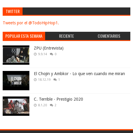
TWITTER
Tweets por el @TodoHipHop1.
POPULAR ESTA SEMANA
RECIENTE
COMENTARIOS
ZPU (Entrevista)
9.9.14
0
El Chojin y Ambkor - Lo que ven cuando me miran
18.12.19
1
C. Terrible - Prestigio 2020
8.1.20
2