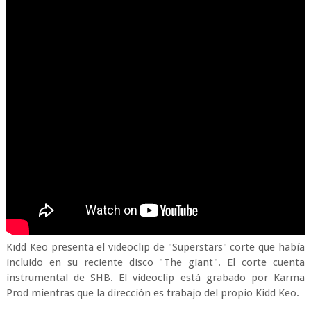
Kidd Keo presenta el videoclip de "Superstars" corte que había
incluido en su reciente disco "The giant". El corte cuenta
instrumental de SHB. El videoclip está grabado por Karma
Prod mientras que la dirección es trabajo del propio Kidd Keo.