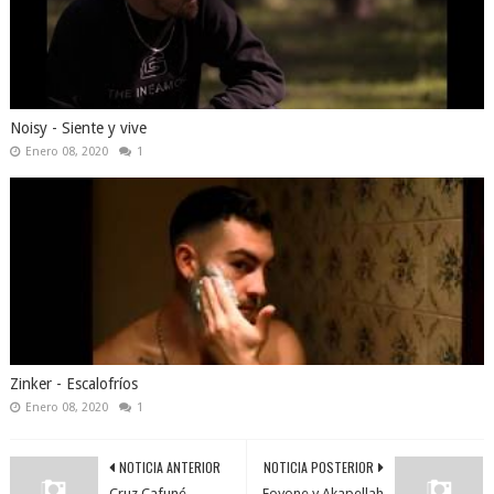
Noisy - Siente y vive
Enero 08, 2020
1
Zinker - Escalofríos
Enero 08, 2020
1
NOTICIA ANTERIOR
NOTICIA POSTERIOR
Cruz Cafuné -
Foyone y Akapellah