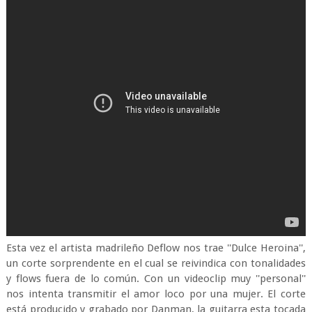
Esta vez el artista madrileño Deflow nos trae ''Dulce Heroina'',
un corte sorprendente en el cual se reivindica con tonalidades
y flows fuera de lo común. Con un videoclip muy ''personal''
nos intenta transmitir el amor loco por una mujer. El corte
está producido y grabado por Danman, la guitarra esta tocada