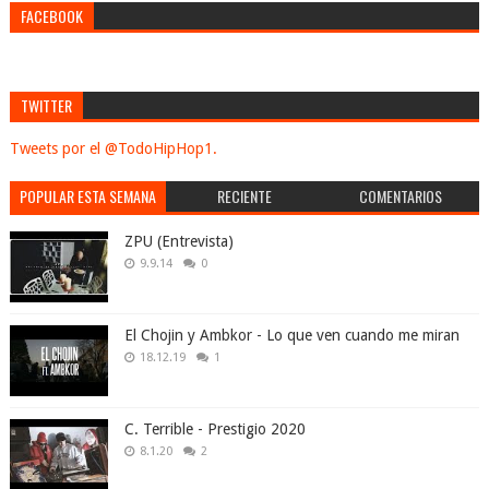
FACEBOOK
TWITTER
Tweets por el @TodoHipHop1.
POPULAR ESTA SEMANA
RECIENTE
COMENTARIOS
ZPU (Entrevista)
9.9.14
0
El Chojin y Ambkor - Lo que ven cuando me miran
18.12.19
1
C. Terrible - Prestigio 2020
8.1.20
2