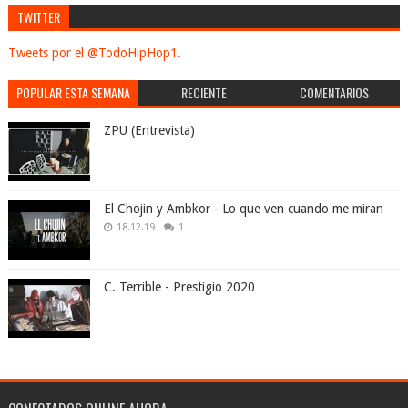
TWITTER
Tweets por el @TodoHipHop1.
POPULAR ESTA SEMANA
RECIENTE
COMENTARIOS
ZPU (Entrevista)
El Chojin y Ambkor - Lo que ven cuando me miran
18.12.19
1
C. Terrible - Prestigio 2020