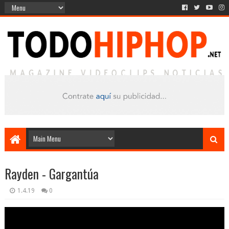
Rayden - Gargantúa
1.4.19
0