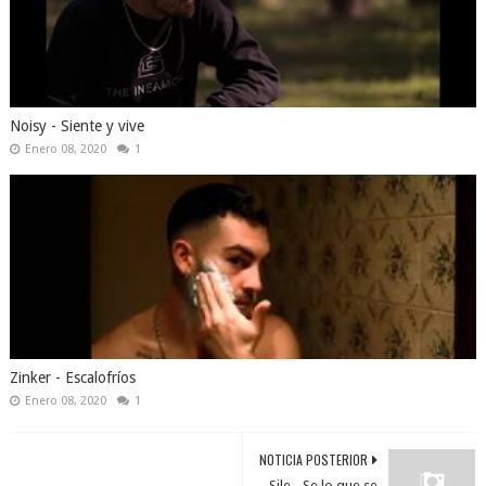
Noisy - Siente y vive
Enero 08, 2020
1
Zinker - Escalofríos
Enero 08, 2020
1
NOTICIA POSTERIOR
Sile - Se lo que se