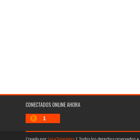
CONECTADOS ONLINE AHORA
1
Creado por
SoraTemplates
| Todos los derechos reservados a