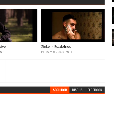
vive
Zinker - Escalofríos
1
Enero 08, 2020
1
SEGUIDOR
DISQUS
FACEBOOK