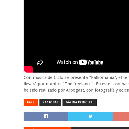
Con música de Ciclo se presenta "Kalkomanía", el te
llevará por nombre "The freelance". En este caso ha c
ha sido realizado por Arbogast, con fotografía y edici
TAGS:
NACIONAL
PÁGINA PRINCIPAL