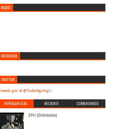
RADIO
FACEBOOK
TWITTER
weets por el @TodoHipHop1.
POPULAR ESTA
RECIENTE
COMENTARIOS
SEMANA
ZPU (Entrevista)