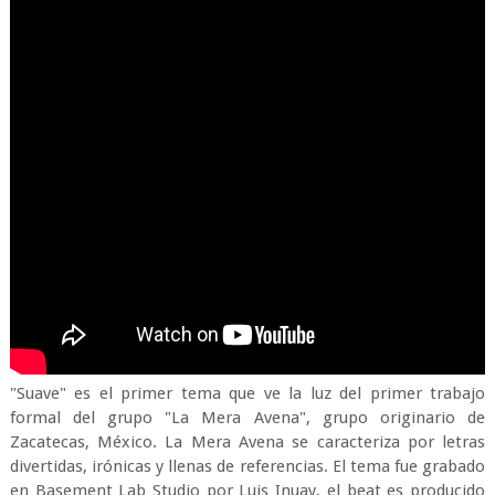
"Suave" es el primer tema que ve la luz del primer trabajo
formal del grupo "La Mera Avena", grupo originario de
Zacatecas, México. La Mera Avena se caracteriza por letras
divertidas, irónicas y llenas de referencias. El tema fue grabado
en Basement Lab Studio por Luis Inuay, el beat es producido