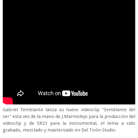
Gabriel Temblante lanza su nuevo videoclip "Semblante del
ser" esta vez de la mano de J.Marmolejo para la producción del
videoclip y de SR23 para la instrumental, el tema a sido
grabado, mezclado y masterizado en Del Tirón Studio.