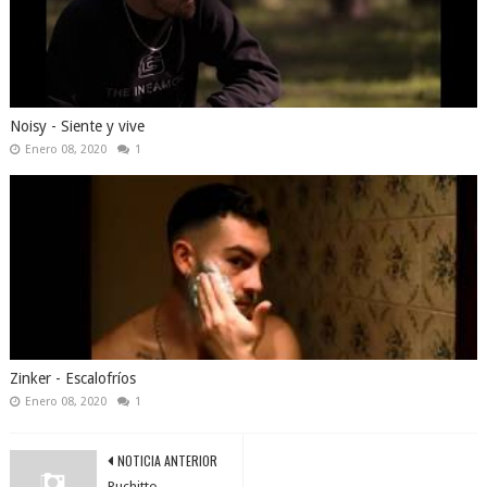
Noisy - Siente y vive
Enero 08, 2020
1
Zinker - Escalofríos
Enero 08, 2020
1
NOTICIA ANTERIOR
Puchitto -