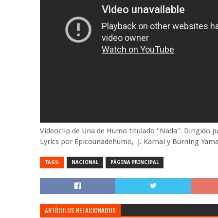
Videoclip de Una de Humo titulado "Nada". Dirigido 
Lyrics por Epicounadehumo, J. Karnal y Burning Yama
TAGS:
NACIONAL
PÁGINA PRINCIPAL
ARTÍCULOS RELACIONADOS