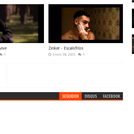
vive
Zinker - Escalofríos
1
Enero 08, 2020
1
SEGUIDOR
DISQUS
FACEBOOK