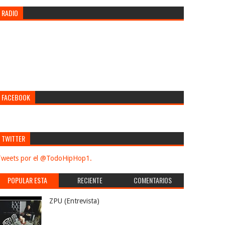
RADIO
FACEBOOK
TWITTER
weets por el @TodoHipHop1.
POPULAR ESTA
RECIENTE
COMENTARIOS
SEMANA
ZPU (Entrevista)