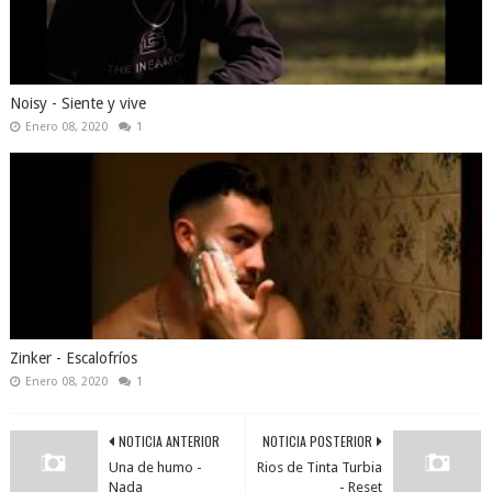
Noisy - Siente y vive
Enero 08, 2020
1
Zinker - Escalofríos
Enero 08, 2020
1
NOTICIA ANTERIOR
NOTICIA POSTERIOR
Una de humo -
Rios de Tinta Turbia
Nada
- Reset