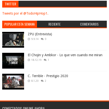
TWITTER
Tweets por el @TodoHipHop1.
POPULAR ESTA SEMANA
RECIENTE
COMENTARIOS
ZPU (Entrevista)
9.9.14
0
El Chojin y Ambkor - Lo que ven cuando me miran
18.12.19
1
C. Terrible - Prestigio 2020
8.1.20
2
CONECTADOS ONLINE AHORA