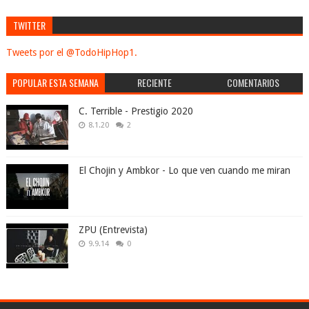
TWITTER
Tweets por el @TodoHipHop1.
POPULAR ESTA SEMANA
RECIENTE
COMENTARIOS
C. Terrible - Prestigio 2020
8.1.20
2
El Chojin y Ambkor - Lo que ven cuando me miran
ZPU (Entrevista)
9.9.14
0