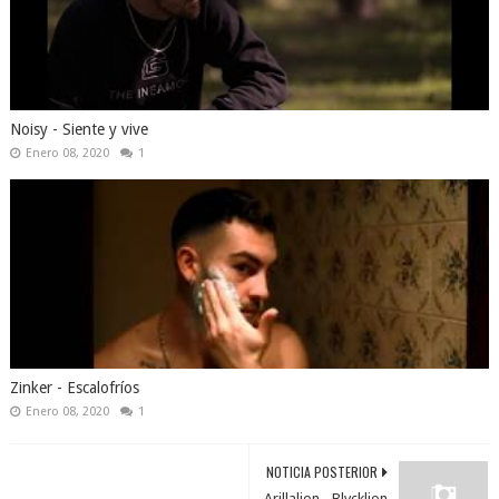
Noisy - Siente y vive
Enero 08, 2020
1
Zinker - Escalofríos
Enero 08, 2020
1
NOTICIA POSTERIOR
Arillalion - Blvcklion