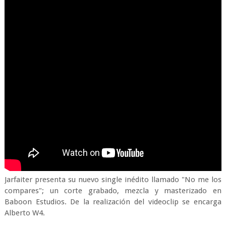
Jarfaiter presenta su nuevo single inédito llamado "No me los
compares"; un corte grabado, mezcla y masterizado en
Baboon Estudios. De la realización del videoclip se encarga
Alberto W4.