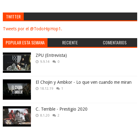
TWITTER
Tweets por el @TodoHipHop1.
POPULAR ESTA SEMANA
RECIENTE
COMENTARIOS
ZPU (Entrevista)
9.9.14
0
El Chojin y Ambkor - Lo que ven cuando me miran
18.12.19
1
C. Terrible - Prestigio 2020
8.1.20
2