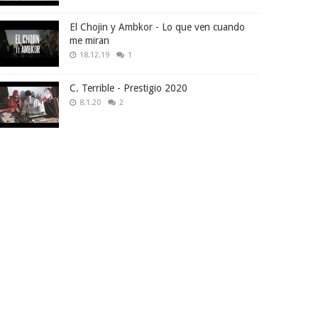
El Chojin y Ambkor - Lo que ven cuando
me miran
18.12.19
1
C. Terrible - Prestigio 2020
8.1.20
2