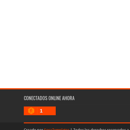
CONECTADOS ONLINE AHORA
1
Creado por
SoraTemplates
| Todos los derechos reservados a