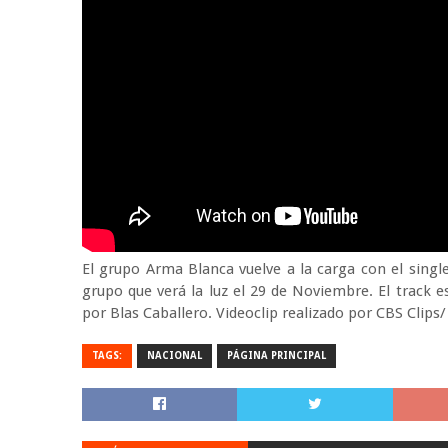
El grupo Arma Blanca vuelve a la carga con el singl
grupo que verá la luz el 29 de Noviembre. El track
por Blas Caballero. Videoclip realizado por CBS Clips/
TAGS:
NACIONAL
PÁGINA PRINCIPAL