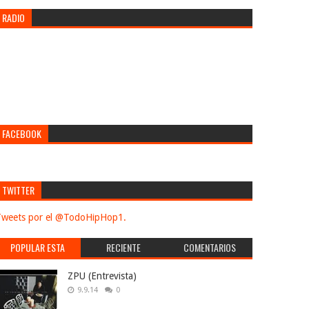
RADIO
FACEBOOK
TWITTER
weets por el @TodoHipHop1.
POPULAR ESTA
RECIENTE
COMENTARIOS
SEMANA
ZPU (Entrevista)
9.9.14
0