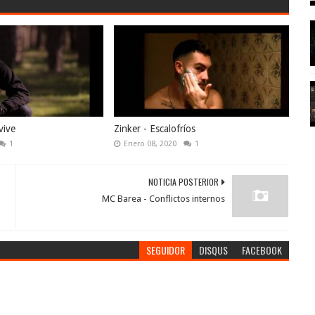
vive
Zinker - Escalofríos
1
Enero 08, 2020
1
NOTICIA POSTERIOR
MC Barea - Conflictos internos
SEGUIDOR
DISQUS
FACEBOOK