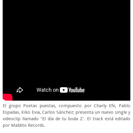
El grupo Poetas puestas, compuesto por Charly Efe, Pablo
Espadas, Kiko Evia, Carlos Sánchez; presenta un nuevo single y
videoclip llamado "El día de tu boda 2". El track está editado
por Maldito Records.