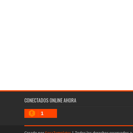
CONECTADOS ONLINE AHORA
1
Creado por
SoraTemplates
| Todos los derechos reservados a