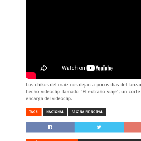
Los chikos del maíz nos dejan a pocos días del lanz
hecho videoclip llamado "El extraño viaje"; un cort
encarga del videoclip.
TAGS:
NACIONAL
PÁGINA PRINCIPAL