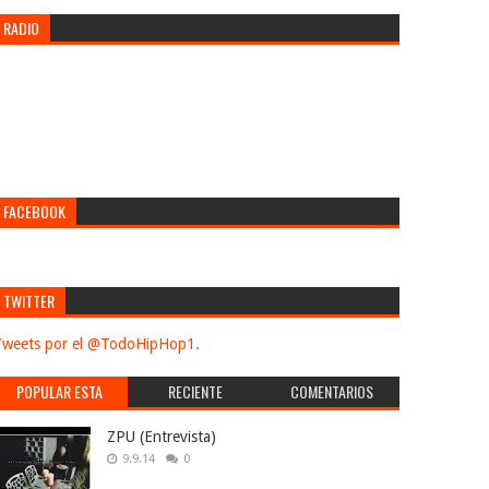
RADIO
FACEBOOK
TWITTER
weets por el @TodoHipHop1.
POPULAR ESTA
RECIENTE
COMENTARIOS
SEMANA
ZPU (Entrevista)
9.9.14
0