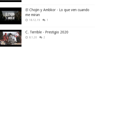
El Chojin y Ambkor - Lo que ven cuando
me miran
18.12.19
1
C. Terrible - Prestigio 2020
8.1.20
2