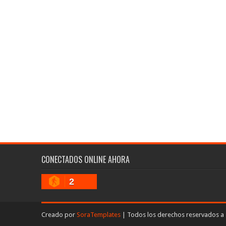
CONECTADOS ONLINE AHORA
2
Creado por
SoraTemplates
| Todos los derechos reservados a