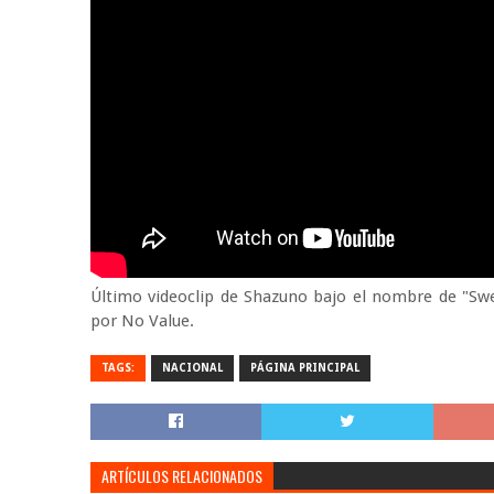
Último videoclip de Shazuno bajo el nombre de "Swell
por No Value.
TAGS:
NACIONAL
PÁGINA PRINCIPAL
ARTÍCULOS RELACIONADOS