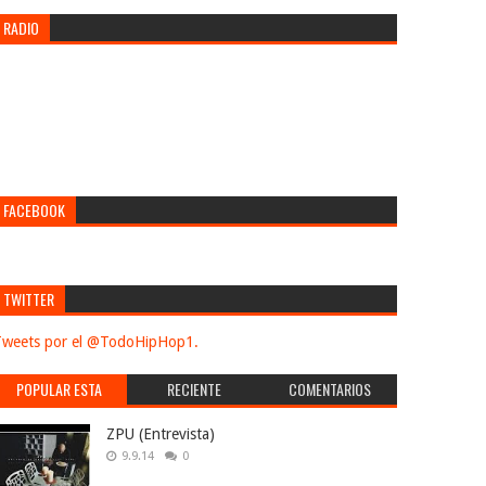
RADIO
FACEBOOK
TWITTER
weets por el @TodoHipHop1.
POPULAR ESTA
RECIENTE
COMENTARIOS
SEMANA
ZPU (Entrevista)
9.9.14
0