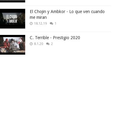
El Chojin y Ambkor - Lo que ven cuando
me miran
18.12.19
1
C. Terrible - Prestigio 2020
8.1.20
2