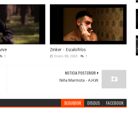
vive
Zinker - Escalofríos
1
Enero 08, 2020
1
NOTICIA POSTERIOR
Niña Marmota - A.H.W.
SEGUIDOR
DISQUS
FACEBOOK