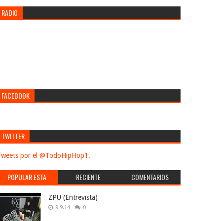
RADIO
FACEBOOK
TWITTER
weets por el @TodoHipHop1.
POPULAR ESTA
RECIENTE
COMENTARIOS
SEMANA
ZPU (Entrevista)
9.9.14
0