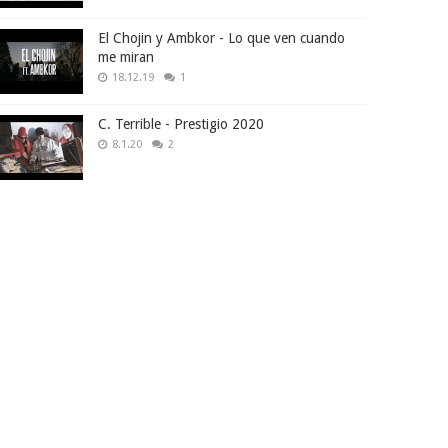
El Chojin y Ambkor - Lo que ven cuando
me miran
18.12.19
1
C. Terrible - Prestigio 2020
8.1.20
2