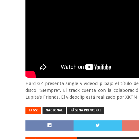
Hard GZ presenta single y videoclip bajo el título 
disco "Siempre". El track cuenta con la colaboraci
Lupita's Friends. El videoclip está realizado por XKTN
TAGS:
NACIONAL
PÁGINA PRINCIPAL