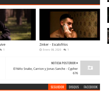
vive
Zinker - Escalofríos
1
Enero 08, 2020
1
NOTICIA POSTERIOR
El Niño Snake, Carrion y Jonas Sanche - Cypher
676
SEGUIDOR
DISQUS
FACEBOOK