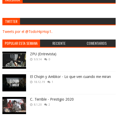
TWITTER
Tweets por el @TodoHipHop1.
POPULAR ESTA SEMANA
RECIENTE
COMENTARIOS
ZPU (Entrevista)
9.9.14
0
El Chojin y Ambkor - Lo que ven cuando me miran
18.12.19
1
C. Terrible - Prestigio 2020
8.1.20
2