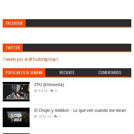
FACEBOOK
TWITTER
Tweets por el @TodoHipHop1.
POPULAR ESTA SEMANA
RECIENTE
COMENTARIOS
ZPU (Entrevista)
9.9.14
0
El Chojin y Ambkor - Lo que ven cuando me miran
18.12.19
1