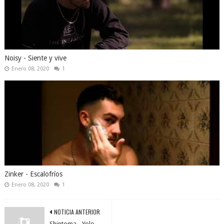
Noisy - Siente y vive
Enero 08, 2020
1
Zinker - Escalofríos
Enero 08, 2020
1
NOTICIA ANTERIOR
Shintoma - Yolo