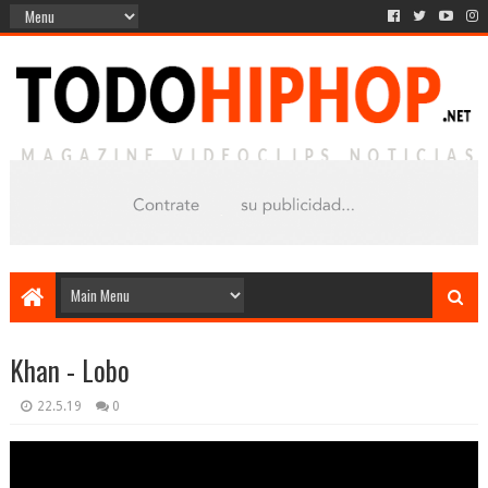
Khan - Lobo
22.5.19
0