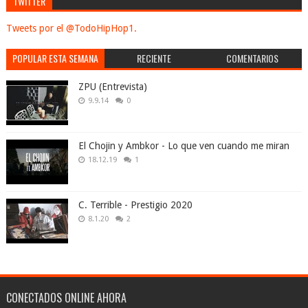
TWITTER
Tweets por el @TodoHipHop1.
POPULAR ESTA SEMANA
RECIENTE
COMENTARIOS
ZPU (Entrevista)
9.9.14
0
El Chojin y Ambkor - Lo que ven cuando me miran
18.12.19
1
C. Terrible - Prestigio 2020
8.1.20
2
CONECTADOS ONLINE AHORA