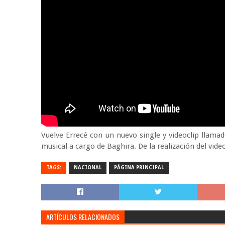
Vuelve Errecé con un nuevo single y videoclip llama
musical a cargo de Baghira. De la realización del vide
TAGS:
NACIONAL
PÁGINA PRINCIPAL
ARTÍCULOS RELACIONADOS