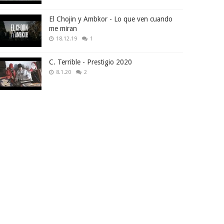
El Chojin y Ambkor - Lo que ven cuando
me miran
18.12.19
1
C. Terrible - Prestigio 2020
8.1.20
2