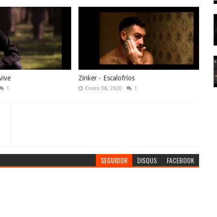
vive
Zinker - Escalofríos
1
Enero 08, 2020
1
SEGUIDOR
DISQUS
FACEBOOK