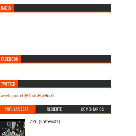
RADIO
FACEBOOK
TWITTER
weets por el @TodoHipHop1.
POPULAR ESTA
RECIENTE
COMENTARIOS
SEMANA
ZPU (Entrevista)