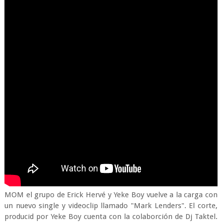
MOM el grupo de Erick Hervé y Yeke Boy vuelve a la carga con
un nuevo single y videoclip llamado "Mark Lenders". El corte,
producid por Yeke Boy cuenta con la colaborción de Dj Taktel.