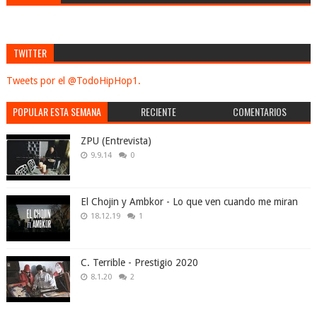
TWITTER
Tweets por el @TodoHipHop1.
POPULAR ESTA SEMANA
RECIENTE
COMENTARIOS
ZPU (Entrevista)
9.9.14
0
El Chojin y Ambkor - Lo que ven cuando me miran
18.12.19
1
C. Terrible - Prestigio 2020
8.1.20
2