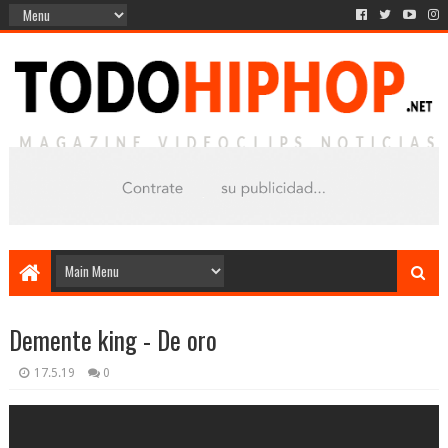
Demente king - De oro
17.5.19
0