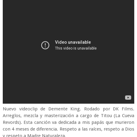
Nuevo videoclip de Demente King. Rodado por DK Films.
Arreglos, mezcla y masterización a cargo de Titou (La Cueva
Revords). Esta canción va dedicada a mis papás que murieron
con 4 meses de diferencia. Respeto a las raíces, respeto a Dios
y respeto a Madre Naturaleza.