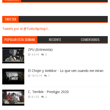
TWITTER
Tweets por el @TodoHipHop1.
POPULAR ESTA SEMANA
RECIENTE
COMENTARIOS
ZPU (Entrevista)
9.9.14
0
El Chojin y Ambkor - Lo que ven cuando me miran
18.12.19
1
C. Terrible - Prestigio 2020
8.1.20
2