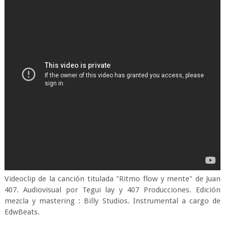
Videoclip de la canción titulada "Ritmo flow y mente" de Juan
407. Audiovisual por Tegui lay y 407 Producciones. Edición
mezcla y mastering : Billy Studios. Instrumental a cargo de
EdwBeats.