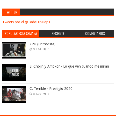
TWITTER
Tweets por el @TodoHipHop1.
POPULAR ESTA SEMANA
RECIENTE
COMENTARIOS
ZPU (Entrevista)
9.9.14
0
El Chojin y Ambkor - Lo que ven cuando me miran
C. Terrible - Prestigio 2020
8.1.20
2