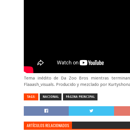
Tema inédito de Da Zoo Bros mientras terminan l
Flaaash_visuals. Producido y mezclado por Kurtyshona
TAGS:
NACIONAL
PÁGINA PRINCIPAL
ARTÍCULOS RELACIONADOS