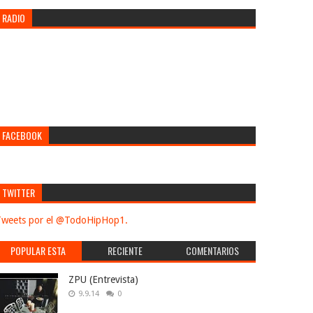
RADIO
FACEBOOK
TWITTER
weets por el @TodoHipHop1.
POPULAR ESTA
RECIENTE
COMENTARIOS
SEMANA
ZPU (Entrevista)
9.9.14
0