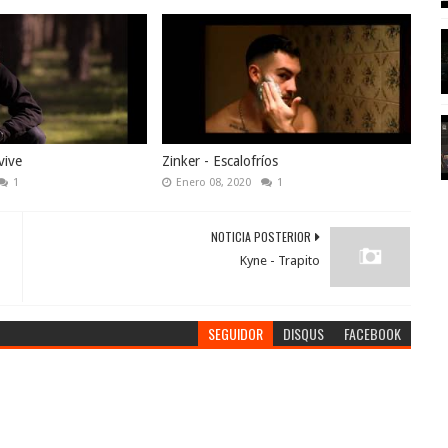
vive
Zinker - Escalofríos
1
Enero 08, 2020
1
NOTICIA POSTERIOR
Kyne - Trapito
SEGUIDOR
DISQUS
FACEBOOK