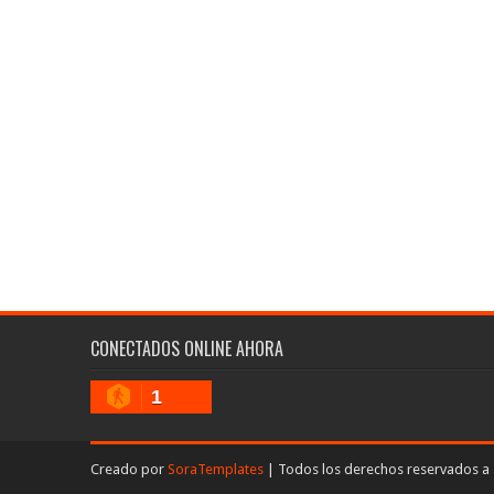
CONECTADOS ONLINE AHORA
1
Creado por
SoraTemplates
| Todos los derechos reservados a