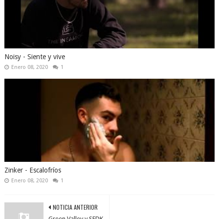
Noisy - Siente y vive
Enero 08, 2020
1
Zinker - Escalofríos
Enero 08, 2020
1
NOTICIA ANTERIOR
Green Valley y SFDK