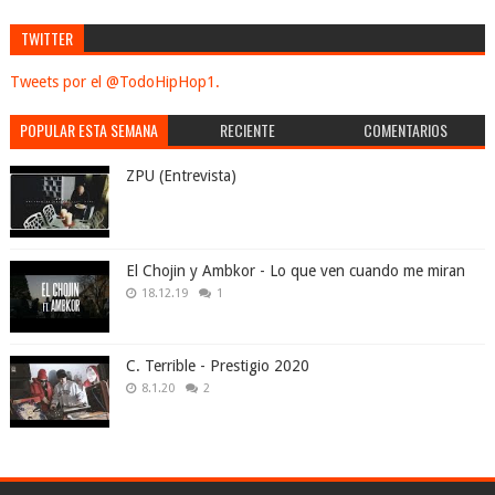
TWITTER
Tweets por el @TodoHipHop1.
POPULAR ESTA SEMANA
RECIENTE
COMENTARIOS
ZPU (Entrevista)
El Chojin y Ambkor - Lo que ven cuando me miran
18.12.19
1
C. Terrible - Prestigio 2020
8.1.20
2