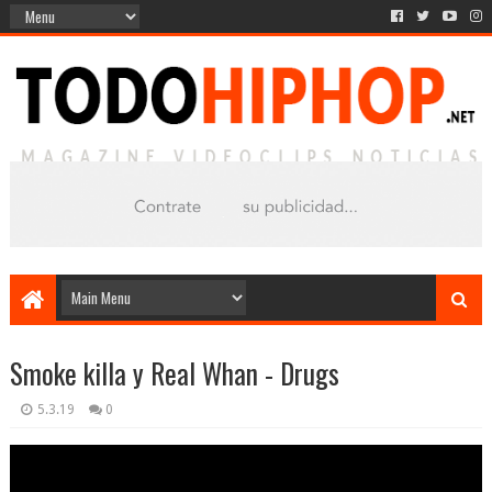
Smoke killa y Real Whan - Drugs
5.3.19
0