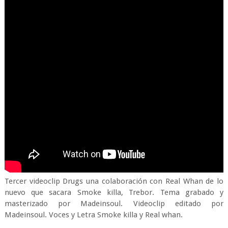
Tercer videoclip Drugs una colaboración con Real Whan de lo
nuevo que sacara Smoke killa, Trebor. Tema grabado y
masterizado por Madeinsoul. Videoclip editado por
Madeinsoul. Voces y Letra Smoke killa y Real whan.