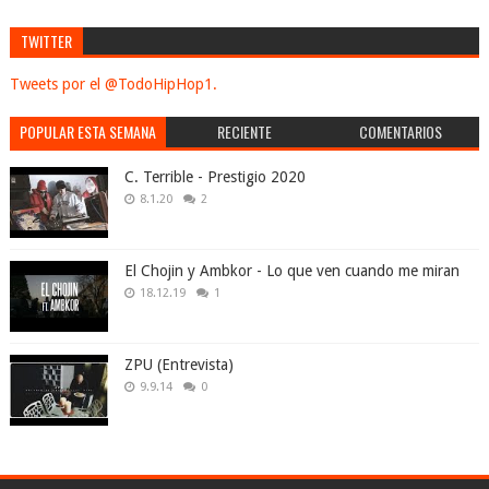
TWITTER
Tweets por el @TodoHipHop1.
POPULAR ESTA SEMANA
RECIENTE
COMENTARIOS
C. Terrible - Prestigio 2020
8.1.20
2
El Chojin y Ambkor - Lo que ven cuando me miran
18.12.19
1
ZPU (Entrevista)
9.9.14
0