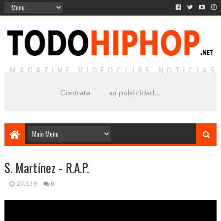
S. Martínez - R.A.P.
27.3.19
0