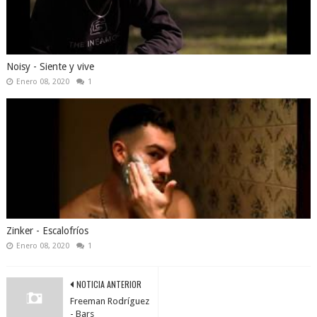
Noisy - Siente y vive
Enero 08, 2020
1
Zinker - Escalofríos
Enero 08, 2020
1
NOTICIA ANTERIOR
Freeman Rodríguez
- Bars