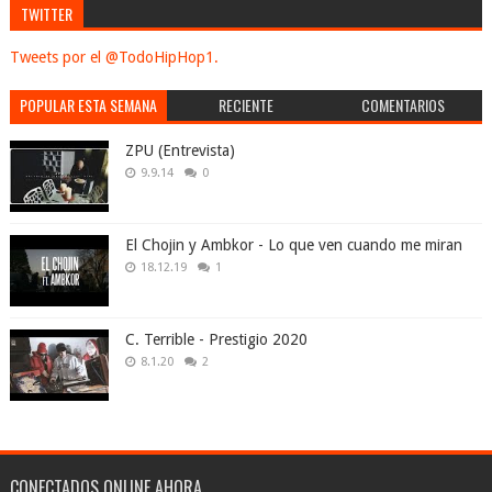
TWITTER
Tweets por el @TodoHipHop1.
POPULAR ESTA SEMANA
RECIENTE
COMENTARIOS
ZPU (Entrevista)
9.9.14
0
El Chojin y Ambkor - Lo que ven cuando me miran
18.12.19
1
C. Terrible - Prestigio 2020
8.1.20
2
CONECTADOS ONLINE AHORA