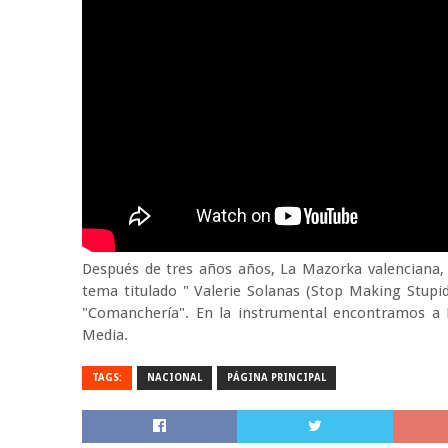
Después de tres años años, La Mazorka valenciana, 
tema titulado " Valerie Solanas (Stop Making Stup
"Comanchería". En la instrumental encontramos a D
Media.
TAGS:
NACIONAL
PÁGINA PRINCIPAL