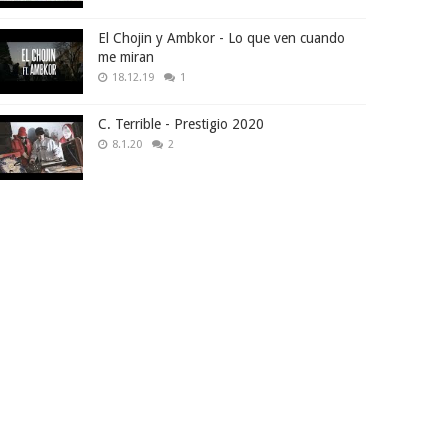
El Chojin y Ambkor - Lo que ven cuando
me miran
18.12.19
1
C. Terrible - Prestigio 2020
8.1.20
2