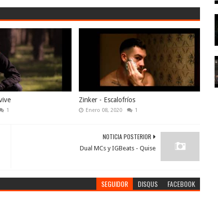
vive
Zinker - Escalofríos
1
Enero 08, 2020
1
NOTICIA POSTERIOR
Dual MCs y IGBeats - Quise
SEGUIDOR
DISQUS
FACEBOOK