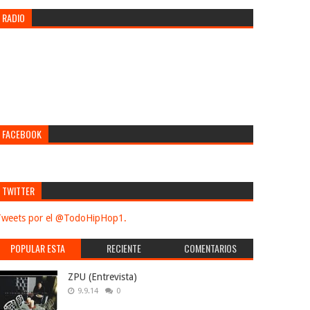
RADIO
FACEBOOK
TWITTER
weets por el @TodoHipHop1.
POPULAR ESTA
RECIENTE
COMENTARIOS
SEMANA
ZPU (Entrevista)
9.9.14
0