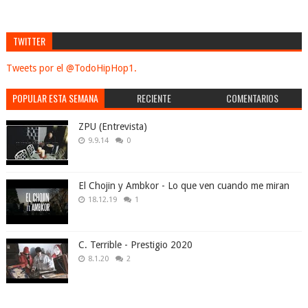
TWITTER
Tweets por el @TodoHipHop1.
POPULAR ESTA SEMANA
RECIENTE
COMENTARIOS
ZPU (Entrevista)
9.9.14
0
El Chojin y Ambkor - Lo que ven cuando me miran
18.12.19
1
C. Terrible - Prestigio 2020
8.1.20
2