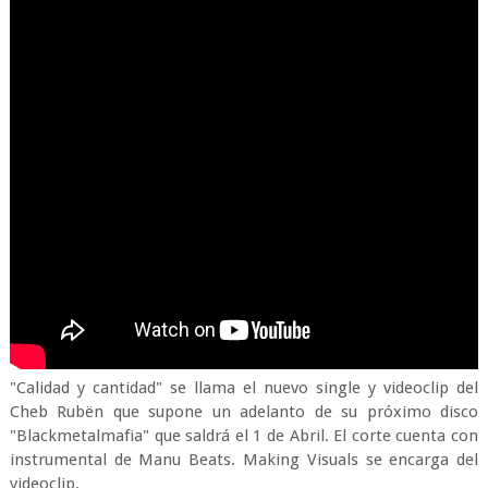
"Calidad y cantidad" se llama el nuevo single y videoclip del
Cheb Rubën que supone un adelanto de su próximo disco
"Blackmetalmafia" que saldrá el 1 de Abril. El corte cuenta con
instrumental de Manu Beats. Making Visuals se encarga del
videoclip.