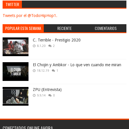
TWITTER
Tweets por el @TodoHipHop1.
POPULAR ESTA SEMANA
RECIENTE
COMENTARIOS
C. Terrible - Prestigio 2020
8.1.20
2
El Chojin y Ambkor - Lo que ven cuando me miran
18.12.19
1
ZPU (Entrevista)
9.9.14
0
CONECTADOS ONLINE AHORA