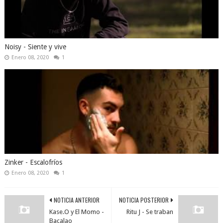
Noisy - Siente y vive
Enero 08, 2020
1
Zinker - Escalofríos
Enero 08, 2020
1
NOTICIA ANTERIOR
NOTICIA POSTERIOR
Kase.O y El Momo -
Ritu J - Se traban
Bacalao