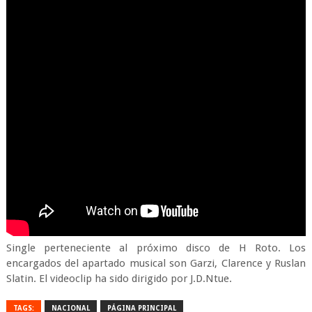
Single perteneciente al próximo disco de H Roto. Los
encargados del apartado musical son Garzi, Clarence y Ruslan
Slatin. El videoclip ha sido dirigido por J.D.Ntue.
TAGS:
NACIONAL
PÁGINA PRINCIPAL