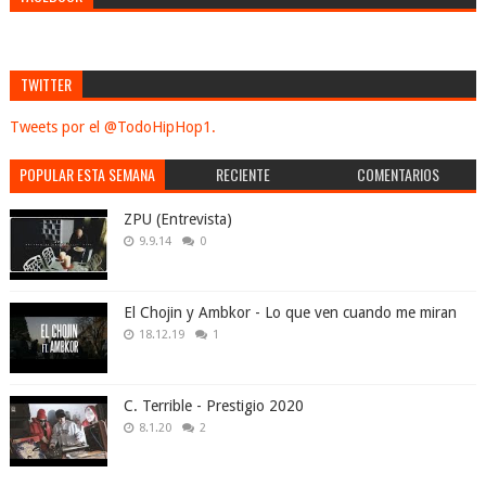
TWITTER
Tweets por el @TodoHipHop1.
POPULAR ESTA SEMANA
RECIENTE
COMENTARIOS
ZPU (Entrevista)
9.9.14
0
El Chojin y Ambkor - Lo que ven cuando me miran
18.12.19
1
C. Terrible - Prestigio 2020
8.1.20
2