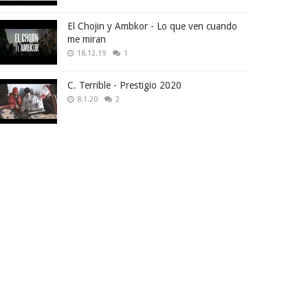
El Chojin y Ambkor - Lo que ven cuando
me miran
18.12.19
1
C. Terrible - Prestigio 2020
8.1.20
2