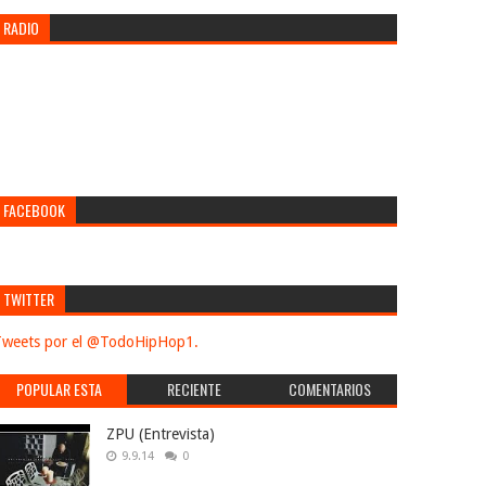
RADIO
FACEBOOK
TWITTER
weets por el @TodoHipHop1.
POPULAR ESTA
RECIENTE
COMENTARIOS
SEMANA
ZPU (Entrevista)
9.9.14
0