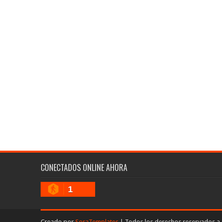
CONECTADOS ONLINE AHORA
1
Creado por
SoraTemplates
| Todos los derechos reservados a