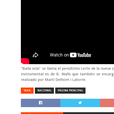
"Baila sola" se llama el penúltimo corte de la nueva 
instrumental es de B. Walls que también se encarga
realizado por Martí Delhom i Latorre.
TAGS:
NACIONAL
PÁGINA PRINCIPAL