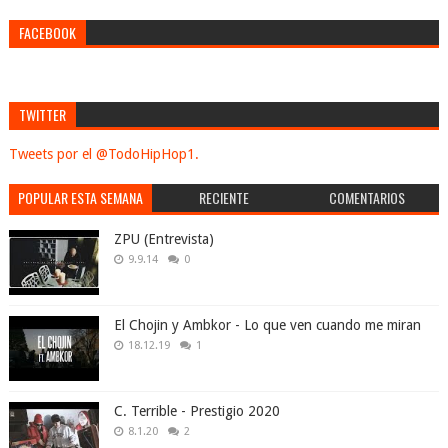
FACEBOOK
TWITTER
Tweets por el @TodoHipHop1.
POPULAR ESTA SEMANA
RECIENTE
COMENTARIOS
ZPU (Entrevista)
9.9.14
0
El Chojin y Ambkor - Lo que ven cuando me miran
18.12.19
1
C. Terrible - Prestigio 2020
8.1.20
2