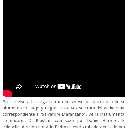
Prok vuelve a la carga con un nuevo videoclip extraido de su
último disco "Rojo y negro". Esta vez se trata del audiovisual
correspondiente a "Salvatore Maranzano". De la instrumental
se encarga Dj Blasfem con saxo por Daniel Herrero. El
videoclip, diridigo por Adri Pedrosa, está grabado y editado por