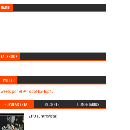
RADIO
FACEBOOK
TWITTER
weets por el @TodoHipHop1.
POPULAR ESTA
RECIENTE
COMENTARIOS
SEMANA
ZPU (Entrevista)