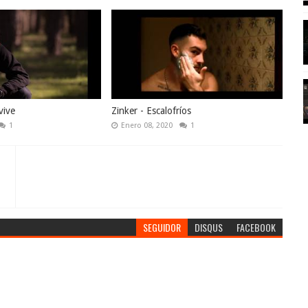
vive
Zinker - Escalofríos
1
Enero 08, 2020
1
SEGUIDOR
DISQUS
FACEBOOK