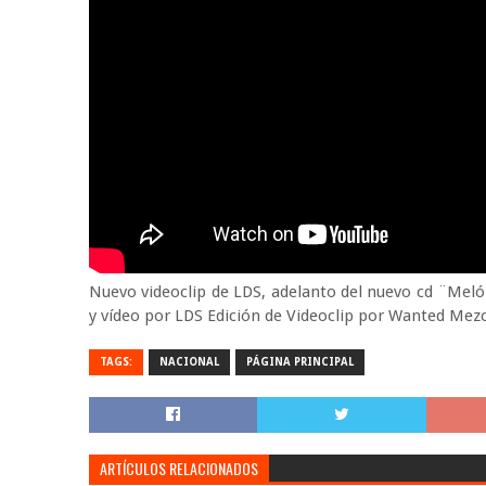
Nuevo videoclip de LDS, adelanto del nuevo cd ¨Mel
y vídeo por LDS Edición de Videoclip por Wanted Mez
TAGS:
NACIONAL
PÁGINA PRINCIPAL
ARTÍCULOS RELACIONADOS