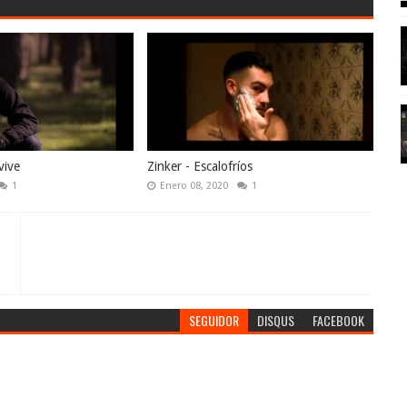
vive
Zinker - Escalofríos
1
Enero 08, 2020
1
SEGUIDOR
DISQUS
FACEBOOK