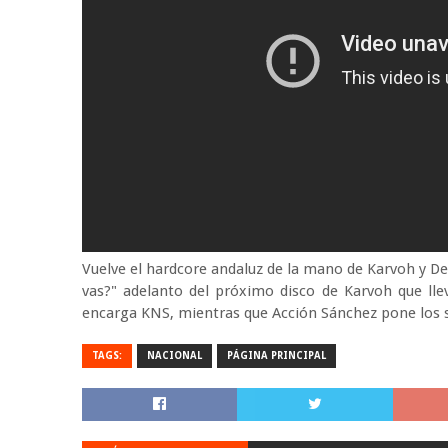
Vuelve el hardcore andaluz de la mano de Karvoh y Dek
vas?" adelanto del próximo disco de Karvoh que lle
encarga KNS, mientras que Acción Sánchez pone los 
TAGS:
NACIONAL
PÁGINA PRINCIPAL