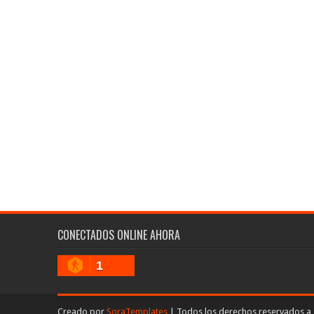
CONECTADOS ONLINE AHORA
1
Creado por
SoraTemplates
| Todos los derechos reservados a