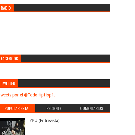
RADIO
FACEBOOK
TWITTER
weets por el @TodoHipHop1.
POPULAR ESTA
RECIENTE
COMENTARIOS
SEMANA
ZPU (Entrevista)