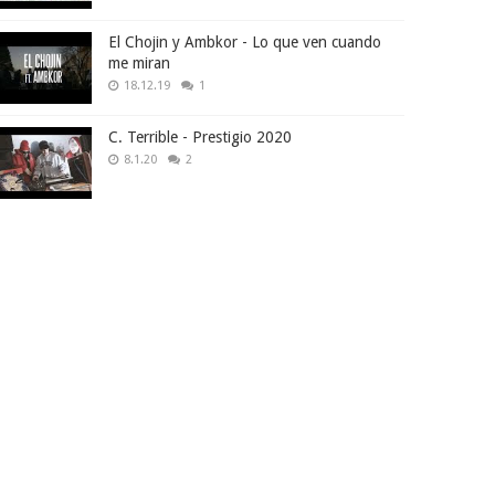
El Chojin y Ambkor - Lo que ven cuando
me miran
18.12.19
1
C. Terrible - Prestigio 2020
8.1.20
2