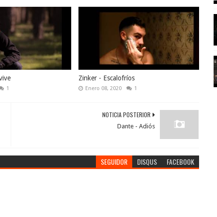
vive
Zinker - Escalofríos
1
Enero 08, 2020
1
NOTICIA POSTERIOR
Dante - Adiós
SEGUIDOR
DISQUS
FACEBOOK