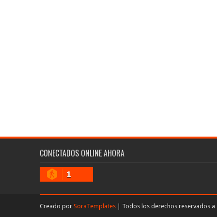
CONECTADOS ONLINE AHORA
1
Creado por
SoraTemplates
| Todos los derechos reservados a