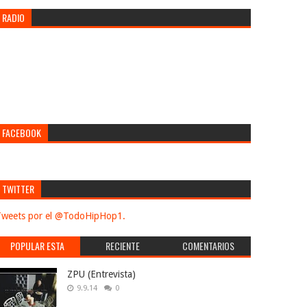
RADIO
FACEBOOK
TWITTER
weets por el @TodoHipHop1.
POPULAR ESTA
RECIENTE
COMENTARIOS
SEMANA
ZPU (Entrevista)
9.9.14
0