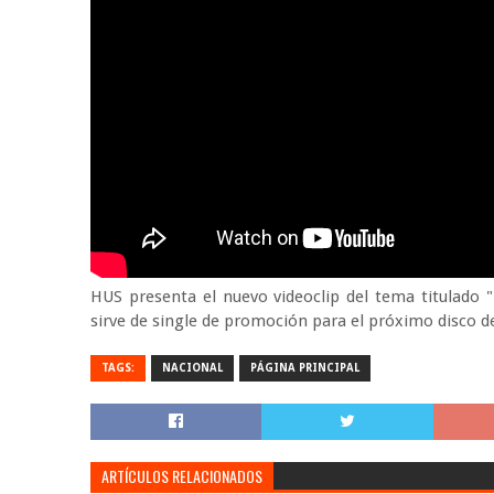
HUS presenta el nuevo videoclip del tema titulado "
sirve de single de promoción para el próximo disco de
TAGS:
NACIONAL
PÁGINA PRINCIPAL
ARTÍCULOS RELACIONADOS