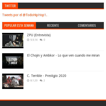
TWITTER
Tweets por el @TodoHipHop1.
POPULAR ESTA SEMANA
RECIENTE
COMENTARIOS
ZPU (Entrevista)
9.9.14
0
El Chojin y Ambkor - Lo que ven cuando me miran
C. Terrible - Prestigio 2020
8.1.20
2