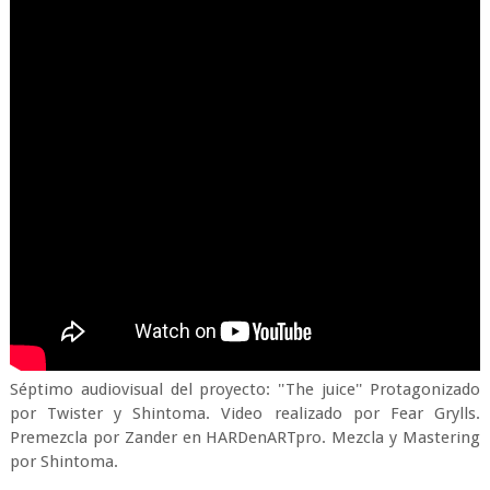
Séptimo audiovisual del proyecto: ''The juice'' Protagonizado
por Twister y Shintoma. Video realizado por Fear Grylls.
Premezcla por Zander en HARDenARTpro. Mezcla y Mastering
por Shintoma.