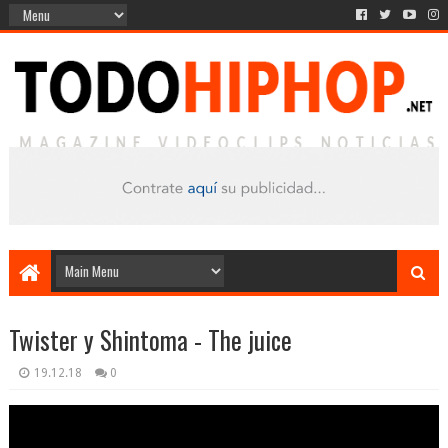
Twister y Shintoma - The juice
19.12.18
0