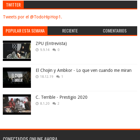
TWITTER
Tweets por el @TodoHipHop1.
POPULAR ESTA SEMANA
RECIENTE
COMENTARIOS
ZPU (Entrevista)
9.9.14
0
El Chojin y Ambkor - Lo que ven cuando me miran
18.12.19
1
C. Terrible - Prestigio 2020
8.1.20
2
CONECTADOS ONLINE AHORA