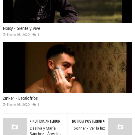
Noisy - Siente y vive
Enero 08, 2020
1
Zinker - Escalofríos
Enero 08, 2020
1
NOTICIA ANTERIOR
NOTICIA POSTERIOR
Dasilva y María
Sonner - Ver la luz
Sánchez - Ángeles