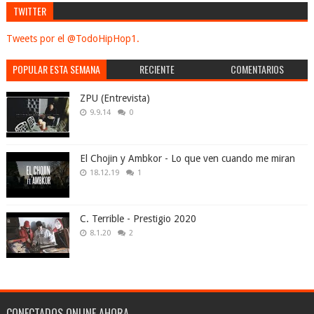
TWITTER
Tweets por el @TodoHipHop1.
POPULAR ESTA SEMANA
RECIENTE
COMENTARIOS
ZPU (Entrevista)
9.9.14
0
El Chojin y Ambkor - Lo que ven cuando me miran
18.12.19
1
C. Terrible - Prestigio 2020
8.1.20
2
CONECTADOS ONLINE AHORA