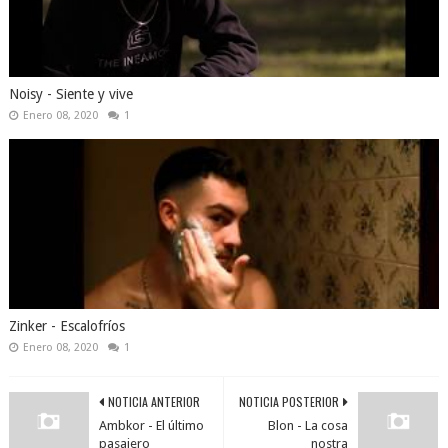
Noisy - Siente y vive
Enero 08, 2020
1
Zinker - Escalofríos
Enero 08, 2020
1
NOTICIA ANTERIOR
NOTICIA POSTERIOR
Ambkor - El último
Blon - La cosa
pasajero
nostra