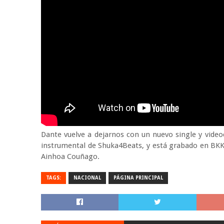
Dante vuelve a dejarnos con un nuevo single y video
instrumental de Shuka4Beats, y está grabado en BKK 
Ainhoa Couñago.
TAGS:
NACIONAL
PÁGINA PRINCIPAL