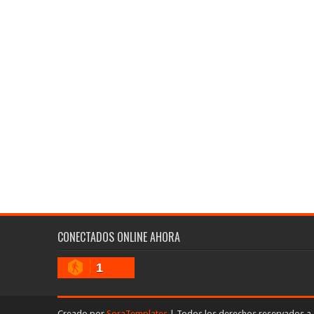
CONECTADOS ONLINE AHORA
1
Creado por
SoraTemplates
| Todos los derechos reservados a