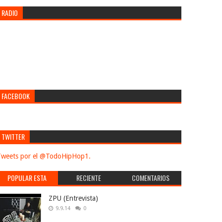
RADIO
FACEBOOK
TWITTER
weets por el @TodoHipHop1.
POPULAR ESTA
RECIENTE
COMENTARIOS
SEMANA
ZPU (Entrevista)
9.9.14
0