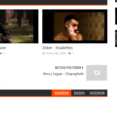
vive
Zinker - Escalofríos
1
Enero 08, 2020
1
NOTICIA POSTERIOR
Woa y Sagan - Chapaghetti
SEGUIDOR
DISQUS
FACEBOOK