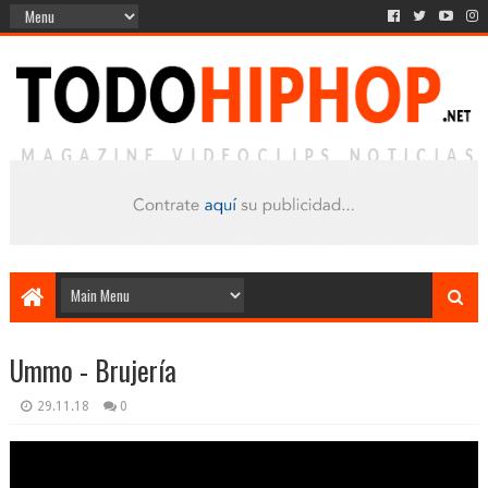
Ummo - Brujería
29.11.18
0