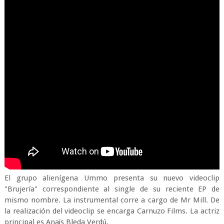
El grupo alienígena Ummo presenta su nuevo videoclip
"Brujería" correspondiente al single de su reciente EP de
mismo nombre. La instrumental corre a cargo de Mr Mill. De
la realización del videoclip se encarga Carnuzo Films. La actriz
principal es Anaïs Bleda Verdú.