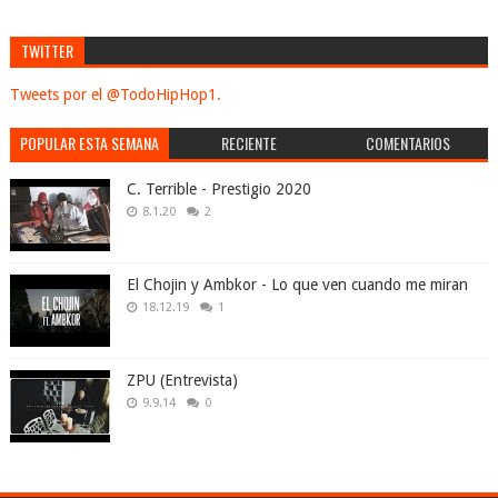
TWITTER
Tweets por el @TodoHipHop1.
POPULAR ESTA SEMANA
RECIENTE
COMENTARIOS
C. Terrible - Prestigio 2020
8.1.20
2
El Chojin y Ambkor - Lo que ven cuando me miran
18.12.19
1
ZPU (Entrevista)
9.9.14
0