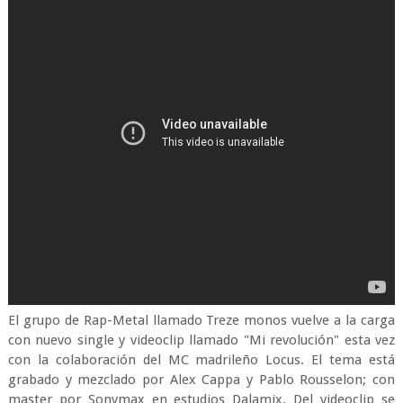
El grupo de Rap-Metal llamado Treze monos vuelve a la carga
con nuevo single y videoclip llamado "Mi revolución" esta vez
con la colaboración del MC madrileño Locus. El tema está
grabado y mezclado por Alex Cappa y Pablo Rousselon; con
master por Sonymax en estudios Dalamix. Del videoclip se