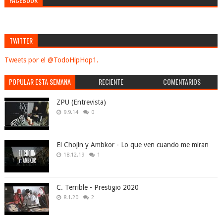
TWITTER
Tweets por el @TodoHipHop1.
POPULAR ESTA SEMANA
RECIENTE
COMENTARIOS
ZPU (Entrevista)
9.9.14
0
El Chojin y Ambkor - Lo que ven cuando me miran
18.12.19
1
C. Terrible - Prestigio 2020
8.1.20
2