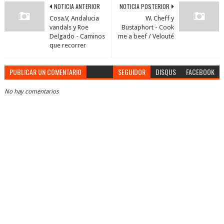
NOTICIA ANTERIOR
NOTICIA POSTERIOR
Cosa.V, Andalucia
W. Cheff y
vandals y Roe
Bustaphort - Cook
Delgado - Caminos
me a beef / Velouté
que recorrer
PUBLICAR UN COMENTARIO
SEGUIDOR
DISQUS
FACEBOOK
No hay comentarios