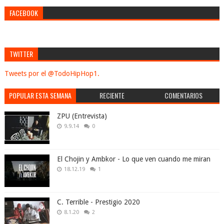
FACEBOOK
TWITTER
Tweets por el @TodoHipHop1.
POPULAR ESTA SEMANA
RECIENTE
COMENTARIOS
ZPU (Entrevista)
9.9.14
0
El Chojin y Ambkor - Lo que ven cuando me miran
18.12.19
1
C. Terrible - Prestigio 2020
8.1.20
2