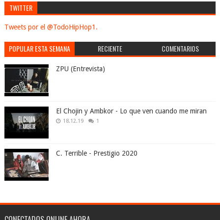
TWITTER
Tweets por el @TodoHipHop1.
POPULAR ESTA SEMANA
RECIENTE
COMENTARIOS
ZPU (Entrevista)
El Chojin y Ambkor - Lo que ven cuando me miran
18.12.19
1
C. Terrible - Prestigio 2020
CONECTADOS ONLINE AHORA