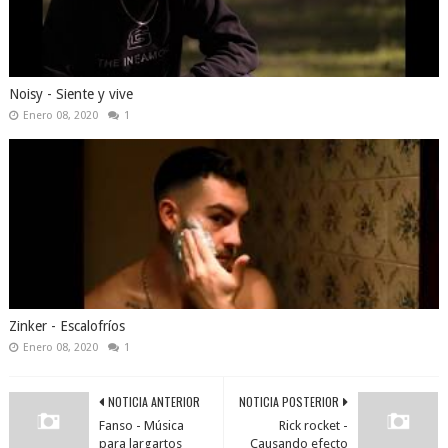
Noisy - Siente y vive
Enero 08, 2020
1
Zinker - Escalofríos
Enero 08, 2020
1
NOTICIA ANTERIOR
NOTICIA POSTERIOR
Fanso - Música
Rick rocket -
para largartos
Causando efecto