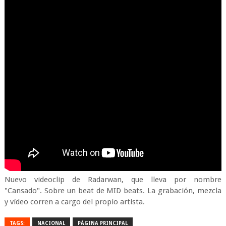
Nuevo videoclip de Radarwan, que lleva por nombre
"Cansado". Sobre un beat de MID beats. La grabación, mezcla
y vídeo corren a cargo del propio artista.
TAGS:
NACIONAL
PÁGINA PRINCIPAL