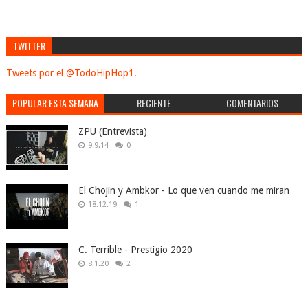
TWITTER
Tweets por el @TodoHipHop1.
POPULAR ESTA SEMANA
RECIENTE
COMENTARIOS
ZPU (Entrevista)
9.9.14
0
El Chojin y Ambkor - Lo que ven cuando me miran
18.12.19
1
C. Terrible - Prestigio 2020
8.1.20
2