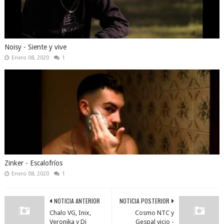
Noisy - Siente y vive
Enero 08, 2020
1
Zinker - Escalofríos
Enero 08, 2020
1
NOTICIA ANTERIOR
NOTICIA POSTERIOR
Chalo VG, Inix,
Cosmo NTC y
Veronika y Dj
Gespal vicio -