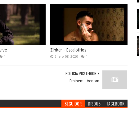
vive
Zinker - Escalofríos
1
Enero 08, 2020
1
NOTICIA POSTERIOR
Eminem - Venom
SEGUIDOR
DISQUS
FACEBOOK