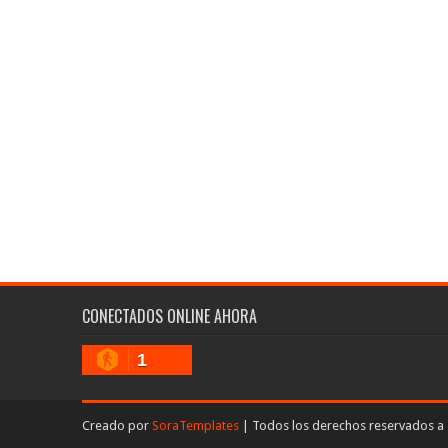
CONECTADOS ONLINE AHORA
1
Creado por
SoraTemplates
| Todos los derechos reservados a