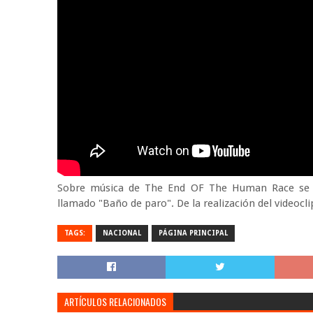
Sobre música de The End OF The Human Race se ju
llamado "Baño de paro". De la realización del videocl
TAGS:
NACIONAL
PÁGINA PRINCIPAL
ARTÍCULOS RELACIONADOS