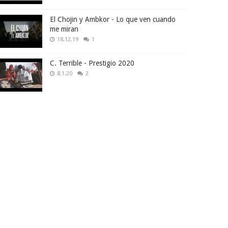
El Chojin y Ambkor - Lo que ven cuando
me miran
18.12.19
1
C. Terrible - Prestigio 2020
8.1.20
2