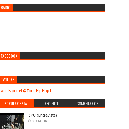
RADIO
FACEBOOK
TWITTER
weets por el @TodoHipHop1.
POPULAR ESTA
RECIENTE
COMENTARIOS
SEMANA
ZPU (Entrevista)
9.9.14
0