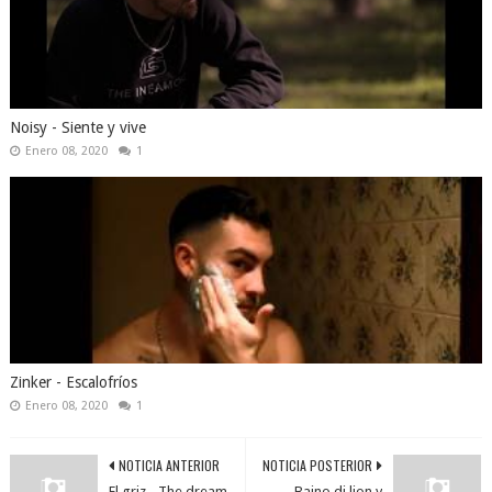
Noisy - Siente y vive
Enero 08, 2020
1
Zinker - Escalofríos
Enero 08, 2020
1
NOTICIA ANTERIOR
NOTICIA POSTERIOR
El griz - The dream
Baino di lion y