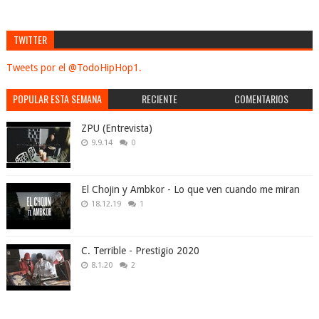
TWITTER
Tweets por el @TodoHipHop1.
POPULAR ESTA SEMANA
RECIENTE
COMENTARIOS
ZPU (Entrevista)
9.9.14
0
El Chojin y Ambkor - Lo que ven cuando me miran
18.12.19
1
C. Terrible - Prestigio 2020
8.1.20
2