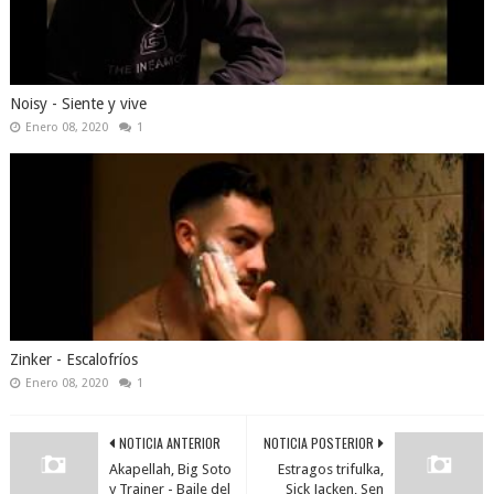
Noisy - Siente y vive
Enero 08, 2020
1
Zinker - Escalofríos
Enero 08, 2020
1
NOTICIA ANTERIOR
NOTICIA POSTERIOR
Akapellah, Big Soto
Estragos trifulka,
y Trainer - Baile del
Sick Jacken, Sen