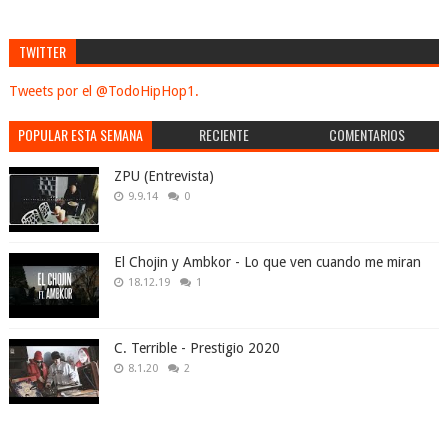
TWITTER
Tweets por el @TodoHipHop1.
POPULAR ESTA SEMANA
RECIENTE
COMENTARIOS
ZPU (Entrevista)
9.9.14
0
El Chojin y Ambkor - Lo que ven cuando me miran
18.12.19
1
C. Terrible - Prestigio 2020
8.1.20
2